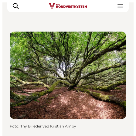
Naturgebiete
Urlaubsorte
Inspiration
Events
Unterkunft
Mach deine Urlaubsplanung
Foto
:
Thy Billeder ved Kristian Amby