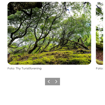
Foto
:
Thy Turistforening
Foto
:
Zurück
Weiter