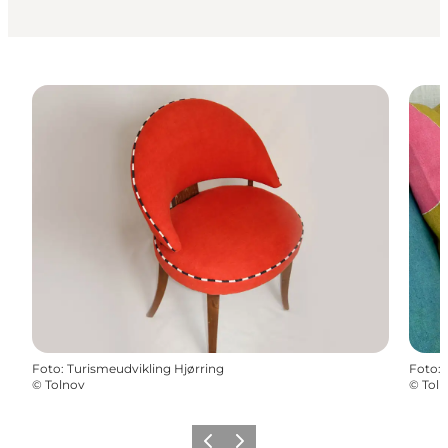
Foto
:
Turismeudvikling Hjørring
Foto
:
©
Tolnov
©
Tol
Zurück
Weiter