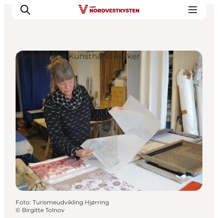
Künstler und Kunsthandwerker
Urlaubsorte
Inspiration
Events
Unterkunft
Mach deine Urlaubsplanung
Foto
:
Turismeudvikling Hjørring
©
Birgitte Tolnov