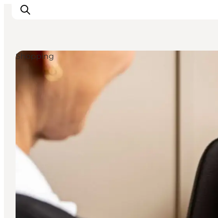
Shopping
Urlaubsorte
Inspiration
Events
Unterkunft
Mach deine Urlaubsplanung