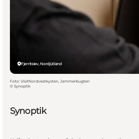
Fjerritslev, Nordjütland
Foto
:
VisitNordvestkysten, Jammerbugten
©
Synoptik
Synoptik