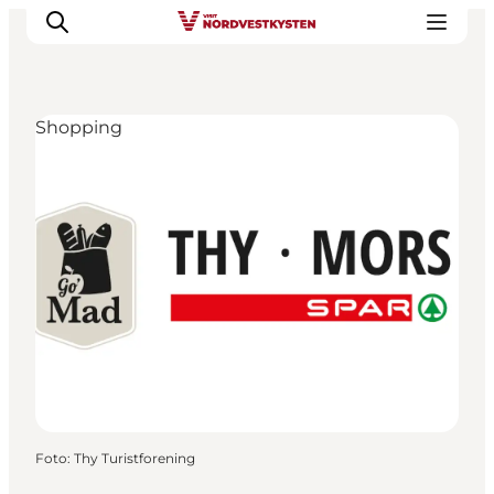
Shopping
Urlaubsorte
Inspiration
Events
Unterkunft
Mach deine Urlaubsplanung
Foto
:
Thy Turistforening