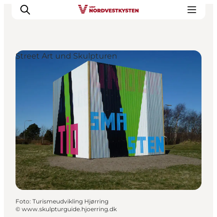
Street Art und Skulpturen
Urlaubsorte
Inspiration
Events
Unterkunft
Mach deine Urlaubsplanung
Foto
:
Turismeudvikling Hjørring
©
www.skulpturguide.hjoerring.dk