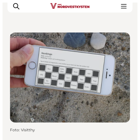
Sonstige Aktivitäten
Urlaubsorte
Inspiration
Events
Unterkunft
Mach deine Urlaubsplanung
Foto
:
Visitthy