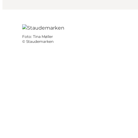
Foto
:
Tina Møller
©
Staudemarken