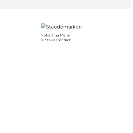
Foto
:
Tina Møller
©
Staudemarken