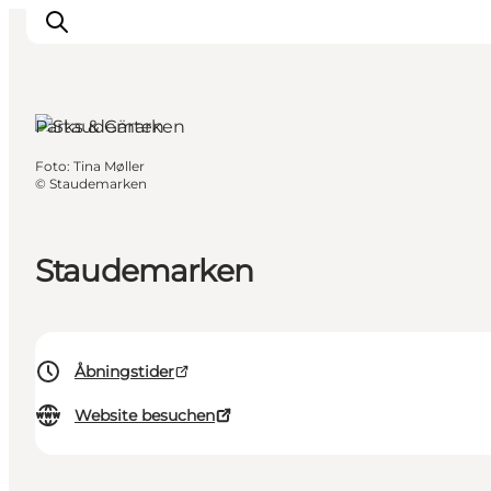
Jammerbugten,
Nordjütland
Parks & Gärten
Foto
:
Tina Møller
Urlaubsorte
©
Staudemarken
Inspiration
Events
Staudemarken
Unterkunft
Mach deine Urlaubsplanung
Åbningstider
Website besuchen