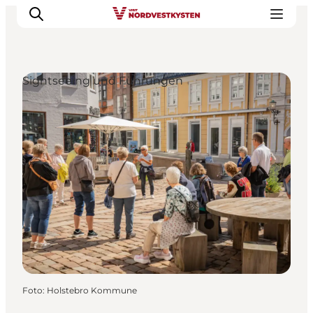
Sightseeing und Führungen
Urlaubsorte
Inspiration
Events
Unterkunft
Mach deine Urlaubsplanung
Foto
:
Holstebro Kommune