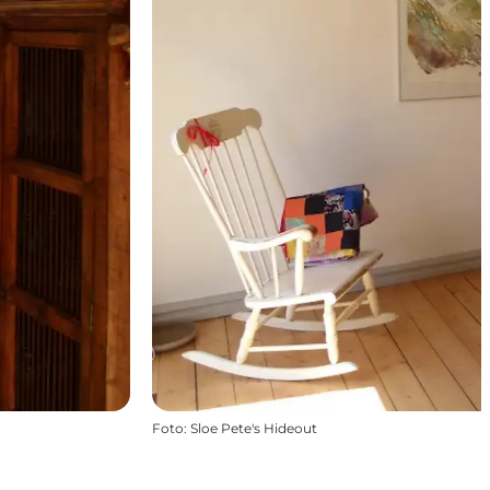
Foto
:
Sloe Pete's Hideout