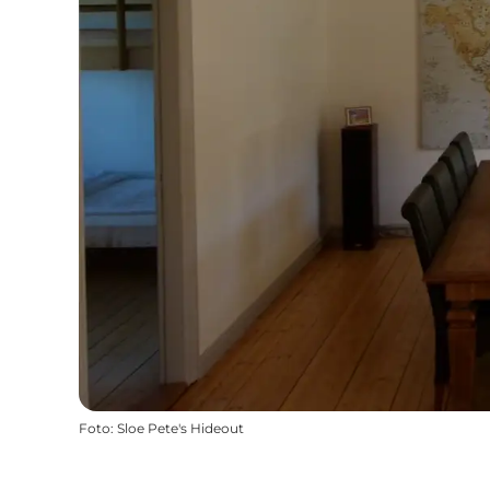
Foto
:
Sloe Pete's Hideout