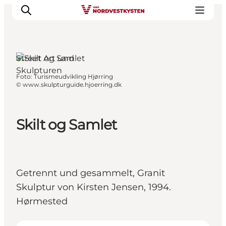
Street Art und
Skulpturen
Foto
:
Turismeudvikling Hjørring
Urlaubsorte
©
www.skulpturguide.hjoerring.dk
Inspiration
Events
Skilt og Samlet
Unterkunft
Mach deine Urlaubsplanung
Getrennt und gesammelt, Granit
Skulptur von Kirsten Jensen, 1994.
Hørmested