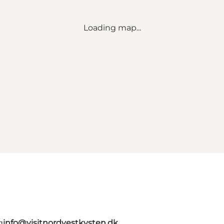
Loading map...
g
info@visitnordvestkysten.dk