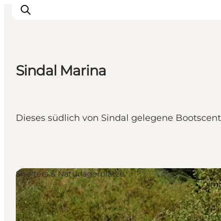
Sindal Marina
Urlaubsorte
Inspiration
Events
Dieses südlich von Sindal gelegene Bootscen
Unterkunft
Mach deine Urlaubsplanung
Shelters & Naturlagerplätze