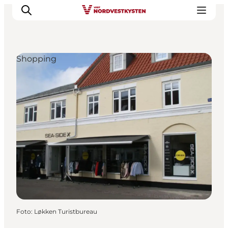
Shopping
Urlaubsorte
Inspiration
Events
Unterkunft
Mach deine Urlaubsplanung
Foto
:
Løkken Turistbureau