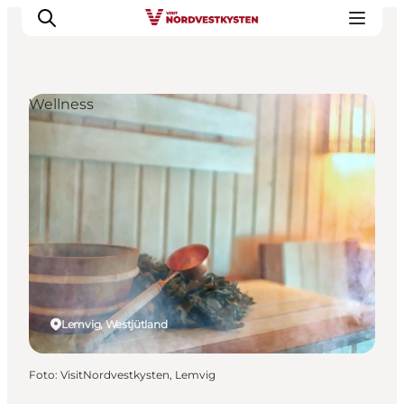
Wellness
Urlaubsorte
Inspiration
Events
Unterkunft
Mach deine Urlaubsplanung
Lemvig, Westjütland
Foto
:
VisitNordvestkysten, Lemvig