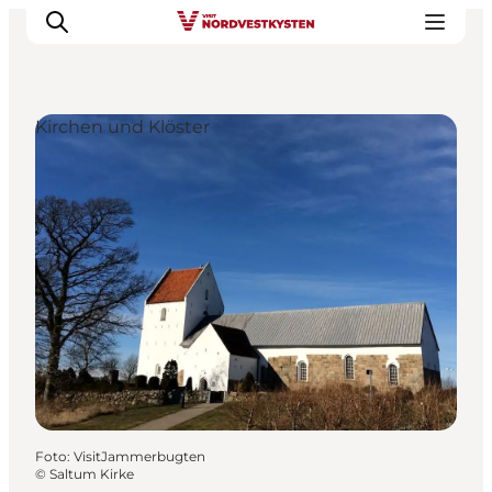
Kirchen und Klöster
Urlaubsorte
Inspiration
Events
Unterkunft
Mach deine Urlaubsplanung
Foto
:
VisitJammerbugten
©
Saltum Kirke