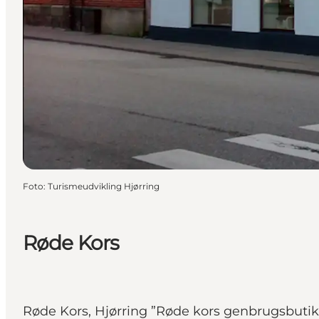
Foto
:
Turismeudvikling Hjørring
Røde Kors
Røde Kors, Hjørring ”Røde kors genbrugsbutik