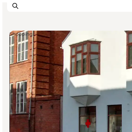
Shopping
Urlaubsorte
Inspiration
Events
Unterkunft
Mach deine Urlaubsplanung