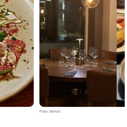
Foto
:
Silvio's