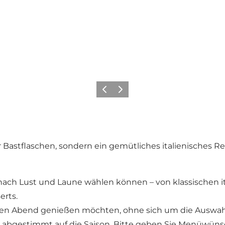
Zurück
Weiter
er Bastflaschen, sondern ein gemütliches italienische
 nach Lust und Laune wählen können – von klassischen ita
erts.
en Abend genießen möchten, ohne sich um die Auswahl
abgestimmt auf die Saison. Bitte geben Sie Menüwünsc