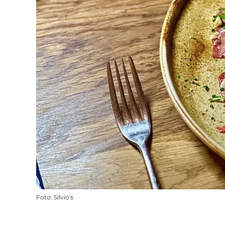
Foto
:
Silvio's