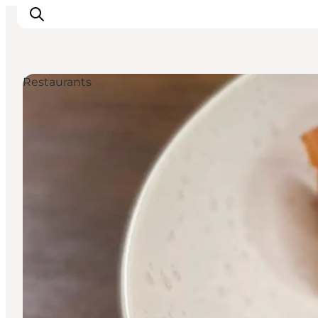
Restaurants
Urlaubsorte
Inspiration
Events
Unterkunft
Mach deine Urlaubsplanung