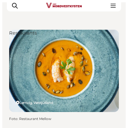
Restaurants
Urlaubsorte
Inspiration
Events
Unterkunft
Mach deine Urlaubsplanung
Lemvig, Westjütland
Foto
:
Restaurant Mellow