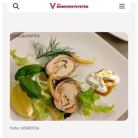
Restaurants
Urlaubsorte
Inspiration
Events
Unterkunft
Mach deine Urlaubsplanung
Foto
:
HORESTA