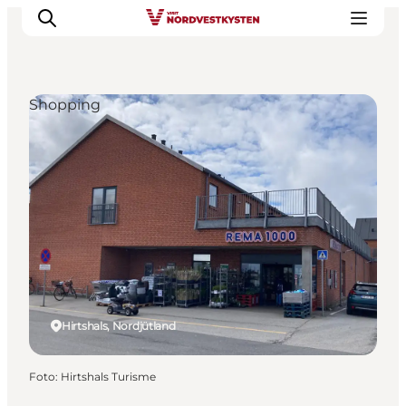
Shopping
Urlaubsorte
Inspiration
Events
Unterkunft
Mach deine Urlaubsplanung
Hirtshals, Nordjütland
Foto
:
Hirtshals Turisme