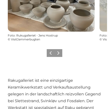
Foto
:
Rukugalleriet - Jens Hostrup
Foto
:
©
VisitJammerbugten
©
Vis
Zurück
Weiter
Rakugalleriet ist eine einzigartige
Keramikwerkstatt und Verkaufsaustellung
gelegen in der landschaftlich reizvollen Gegend
bei Slettestrand, Svinkløv und Fosdalen. Der
Werkstatt ist spezialisiert auf Raku gebrannt