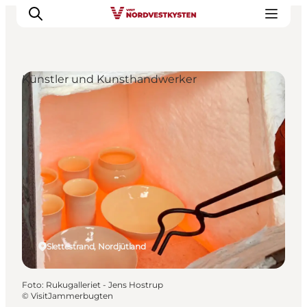
Künstler und Kunsthandwerker
Urlaubsorte
Inspiration
Events
Unterkunft
Mach deine Urlaubsplanung
Slettestrand, Nordjütland
Foto
:
Rukugalleriet - Jens Hostrup
©
VisitJammerbugten