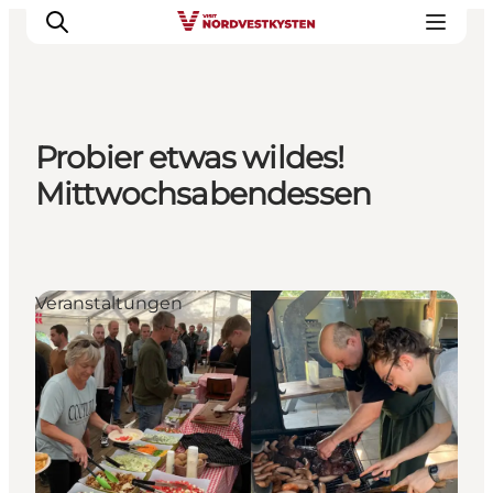
Probier etwas wildes!
Urlaubsorte
Mittwochsabendessen
Inspiration
Events
Unterkunft
Veranstaltungen
Mach deine Urlaubsplanung