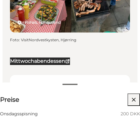
Hirtshals, Nordjütland
Foto
:
VisitNordvestkysten, Hjørring
Mittwochabendessen
200 DKK
Preise
Website besuchen
Onsdagsspisning
200 DKK