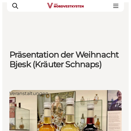
Urlaubsorte
Präsentation der Weihnacht
Inspiration
Bjesk (Kräuter Schnaps)
Events
Unterkunft
Mach deine Urlaubsplanung
Veranstaltungen