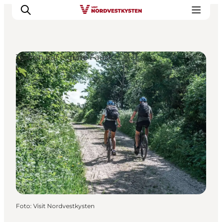
Touren auf eigene Faust
Urlaubsorte
Inspiration
Events
Unterkunft
Mach deine Urlaubsplanung
Foto
:
Visit Nordvestkysten