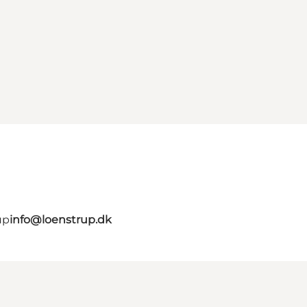
up
info@loenstrup.dk