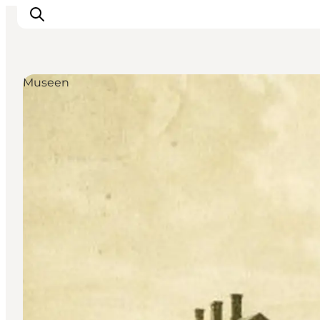
Museen
Urlaubsorte
Inspiration
Events
Unterkunft
Mach deine Urlaubsplanung