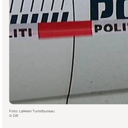
Foto
:
Løkken Turistbureau
©
DR