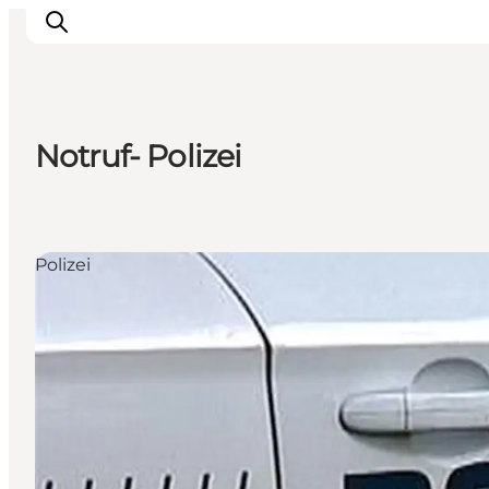
Notruf- Polizei
Urlaubsorte
Inspiration
Events
Polizei
Unterkunft
Mach deine Urlaubsplanung