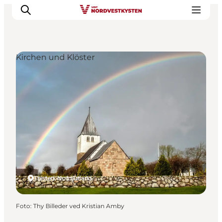
Kirchen und Klöster
Urlaubsorte
Inspiration
Events
Unterkunft
Mach deine Urlaubsplanung
Thisted, Nordjütland
Foto
:
Thy Billeder ved Kristian Amby