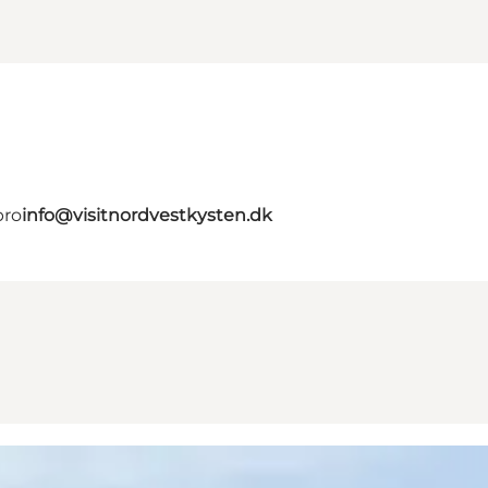
bro
info@visitnordvestkysten.dk