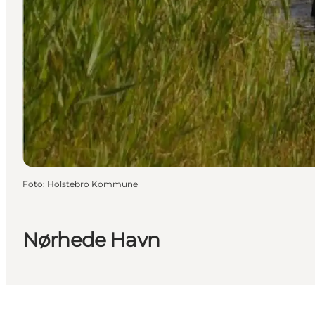
Foto
:
Holstebro Kommune
Nørhede Havn