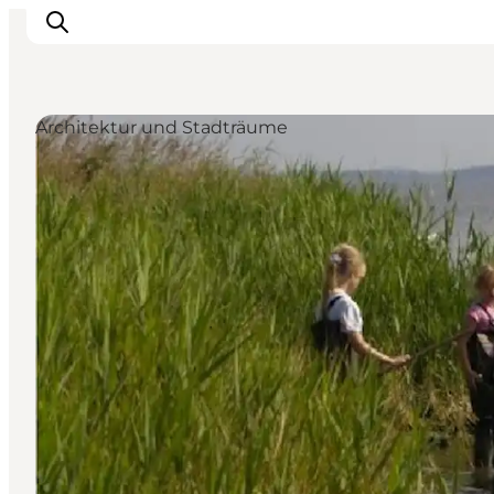
Architektur und Stadträume
Urlaubsorte
Inspiration
Events
Unterkunft
Mach deine Urlaubsplanung