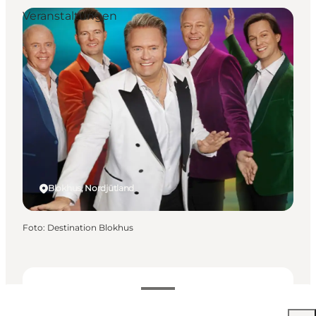
Veranstaltungen
Blokhus, Nordjütland
Foto
:
Destination Blokhus
Kostenlos