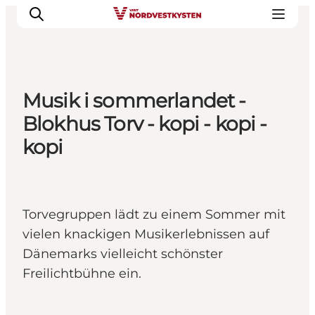
Musik i sommerlandet -
Urlaubsorte
Blokhus Torv - kopi - kopi -
Inspiration
kopi
Events
Unterkunft
Mach deine Urlaubsplanung
Torvegruppen lädt zu einem Sommer mit
vielen knackigen Musikerlebnissen auf
Dänemarks vielleicht schönster
Freilichtbühne ein.