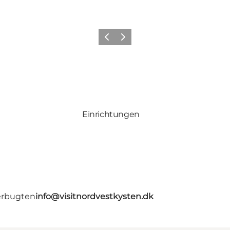
Zurück
Weiter
Einrichtungen
erbugten
info@visitnordvestkysten.dk