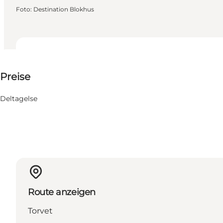
Foto
:
Destination Blokhus
Kostenlos
Preise
Mein Geschäft, Mir selbst, Freunde, Kinder, Mein Partn
Deltagelse
Route anzeigen
Torvet