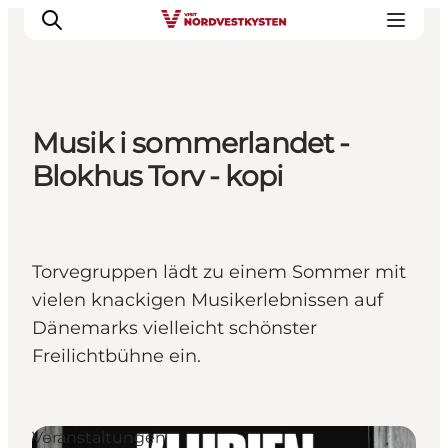
Musik i sommerlandet -
Urlaubsorte
Blokhus Torv - kopi
Inspiration
Events
Unterkunft
Torvegruppen lädt zu einem Sommer mit
Mach deine Urlaubsplanung
vielen knackigen Musikerlebnissen auf
Dänemarks vielleicht schönster
Freilichtbühne ein.
Veranstaltungen