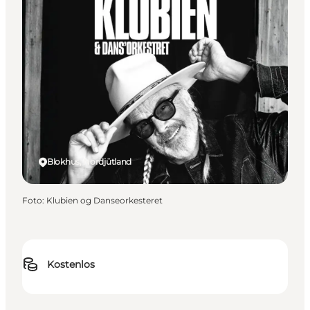
Blokhus, Nordjütland
Foto
:
Klubien og Danseorkesteret
Kostenlos