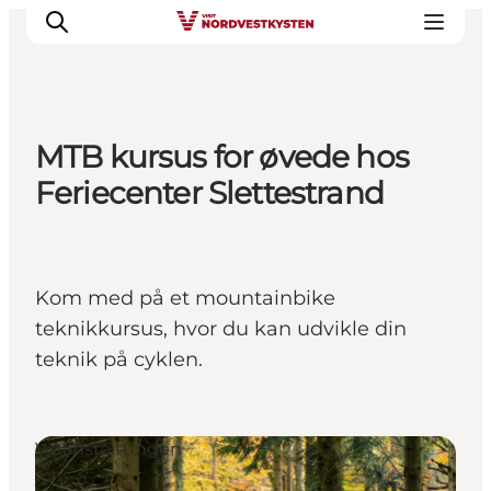
MTB kursus for øvede hos
Urlaubsorte
Feriecenter Slettestrand
Inspiration
Events
Unterkunft
Kom med på et mountainbike
Mach deine Urlaubsplanung
teknikkursus, hvor du kan udvikle din
teknik på cyklen.
Veranstaltungen