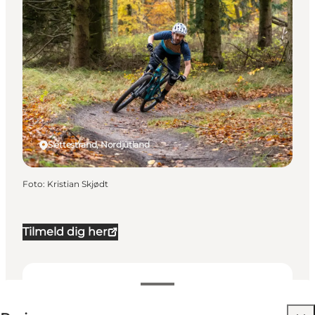
Slettestrand, Nordjütland
Foto
:
Kristian Skjødt
Tilmeld dig her
200-200 DKK