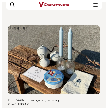
Shopping
Urlaubsorte
Inspiration
Events
Unterkunft
Mach deine Urlaubsplanung
Foto
:
VisitNordvestkysten, Lønstrup
©
minlillebutik