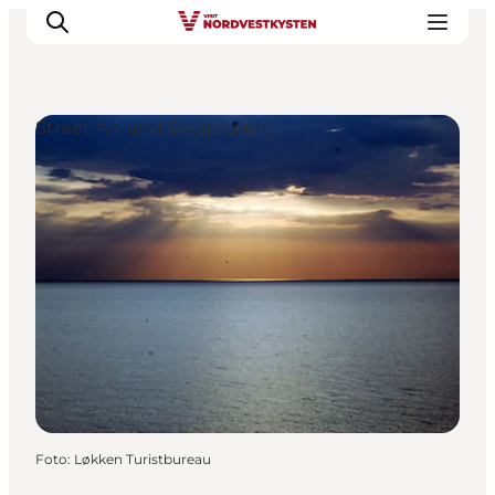
Street Art und Skulpturen
Urlaubsorte
Inspiration
Events
Unterkunft
Mach deine Urlaubsplanung
Foto
:
Løkken Turistbureau