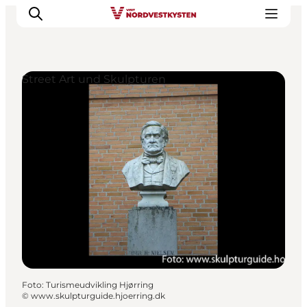
Street Art und Skulpturen
Urlaubsorte
Inspiration
Events
Unterkunft
Mach deine Urlaubsplanung
Foto
:
Turismeudvikling Hjørring
©
www.skulpturguide.hjoerring.dk