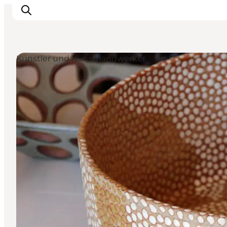
Künstler und Kunsthandwerker
Urlaubsorte
Inspiration
Events
Unterkunft
Mach deine Urlaubsplanung