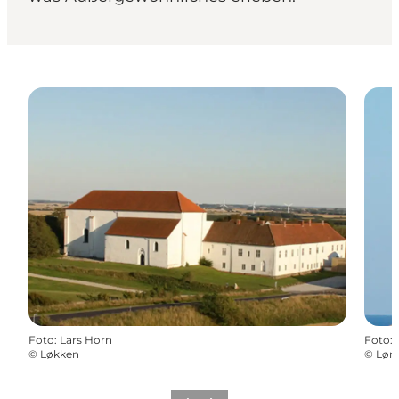
Foto
:
Lars Horn
Foto
:
©
Løkken
©
Løn