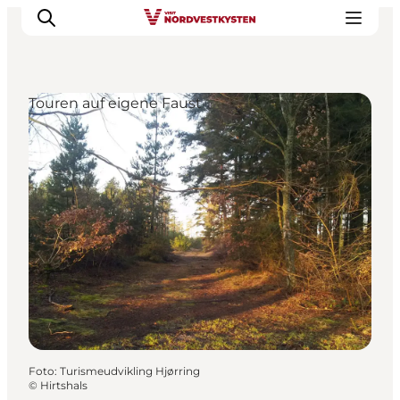
Touren auf eigene Faust
Urlaubsorte
Inspiration
Events
Unterkunft
Mach deine Urlaubsplanung
Foto
:
Turismeudvikling Hjørring
©
Hirtshals