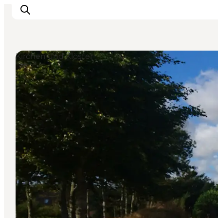
Kirchen und Klöster
Urlaubsorte
Inspiration
Events
Unterkunft
Mach deine Urlaubsplanung