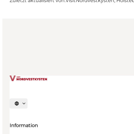
Zuletzt aktualisiert von:
VisitNordvestkysten, Holste
Sprache auswählen
Information