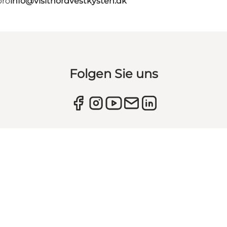
bro
info@visitnordvestkysten.dk
Folgen Sie uns