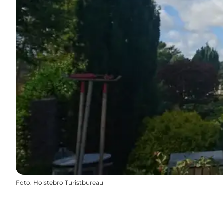
Foto
:
Holstebro Turistbureau