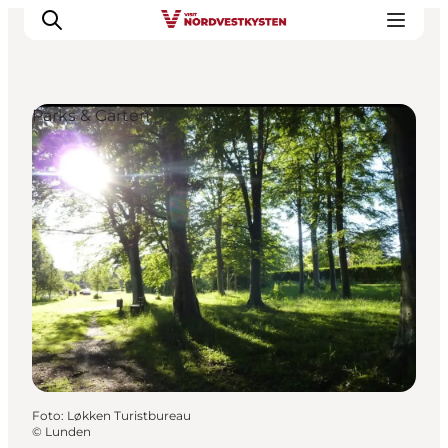
Parks & Gärten
Urlaubsorte
Inspiration
Events
Unterkunft
Mach deine Urlaubsplanung
Foto
:
Løkken Turistbureau
©
Lunden