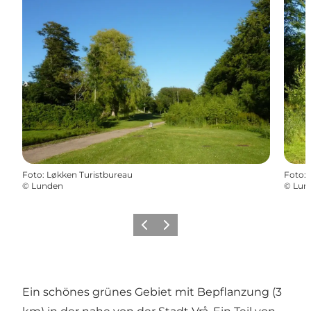
Foto
:
Løkken Turistbureau
Foto
:
©
Lunden
©
Lun
Zurück
Weiter
Ein schönes grünes Gebiet mit Bepflanzung (3