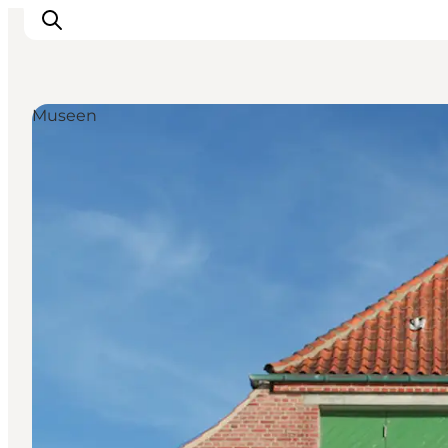
Museen
Urlaubsorte
Inspiration
Events
Unterkunft
Mach deine Urlaubsplanung