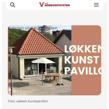
Galerien und Kunsthallen
Urlaubsorte
Inspiration
Events
Unterkunft
Mach deine Urlaubsplanung
Foto
:
Løkken Kunstpavillon