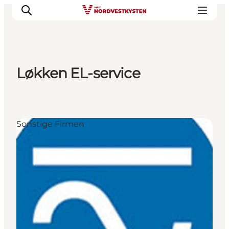
Løkken EL-service
Urlaubsorte
Inspiration
Events
Sonstige Firmen
Unterkunft
Mach deine Urlaubsplanung