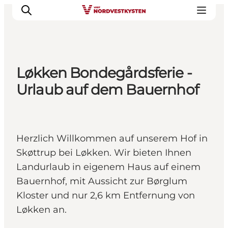
Løkken Bondegårdsferie -
Urlaubsorte
Urlaub auf dem Bauernhof
Inspiration
Events
Unterkunft
Herzlich Willkommen auf unserem Hof in
Mach deine Urlaubsplanung
Skøttrup bei Løkken. Wir bieten Ihnen
Landurlaub in eigenem Haus auf einem
Bauernhof, mit Aussicht zur Børglum
Kloster und nur 2,6 km Entfernung von
Løkken an.