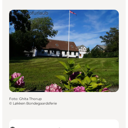
Bauernhofurlaub
Foto
:
Ghita Thorup
©
Løkken Bondegaardsferie