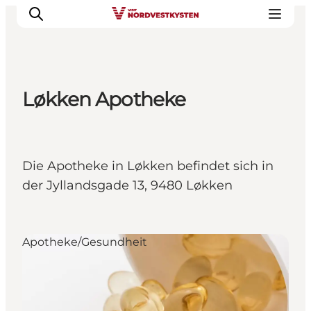
Løkken Apotheke
Urlaubsorte
Inspiration
Events
Die Apotheke in Løkken befindet sich in
Unterkunft
der Jyllandsgade 13, 9480 Løkken
Mach deine Urlaubsplanung
Apotheke/Gesundheit