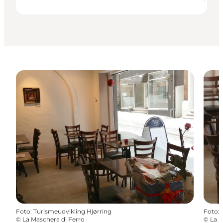
Foto
:
Turismeudvikling Hjørring
Foto
:
©
La Maschera di Ferro
©
La M