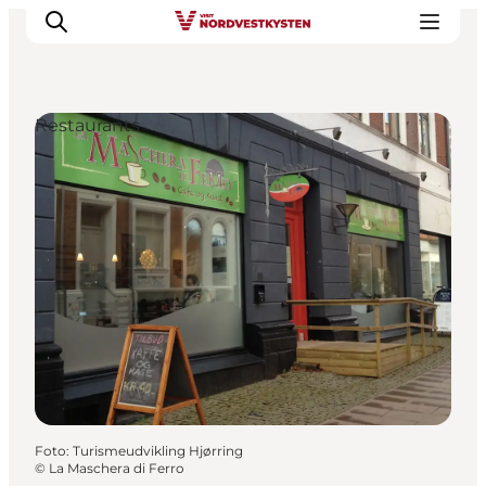
Restaurants
Urlaubsorte
Inspiration
Events
Unterkunft
Mach deine Urlaubsplanung
Foto
:
Turismeudvikling Hjørring
©
La Maschera di Ferro