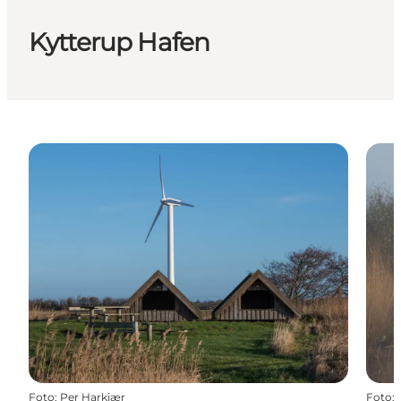
Kytterup Hafen
Foto
:
Per Harkjær
Foto
: