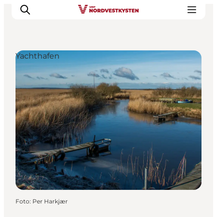
Yachthafen
Urlaubsorte
Inspiration
Events
Unterkunft
Mach deine Urlaubsplanung
Foto
:
Per Harkjær