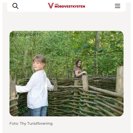
Naturgebiete
Urlaubsorte
Inspiration
Events
Unterkunft
Mach deine Urlaubsplanung
Foto
:
Thy Turistforening