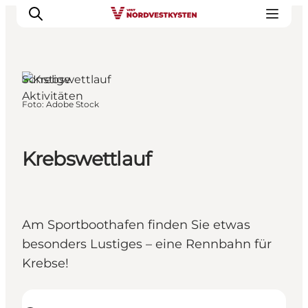
Sonstige
Aktivitäten
Foto
:
Adobe Stock
Urlaubsorte
Inspiration
Events
Krebswettlauf
Unterkunft
Mach deine Urlaubsplanung
Am Sportboothafen finden Sie etwas
besonders Lustiges – eine Rennbahn für
Krebse!