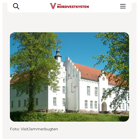
Restaurants
Urlaubsorte
Inspiration
Events
Unterkunft
Mach deine Urlaubsplanung
Foto
:
VisitJammerbugten