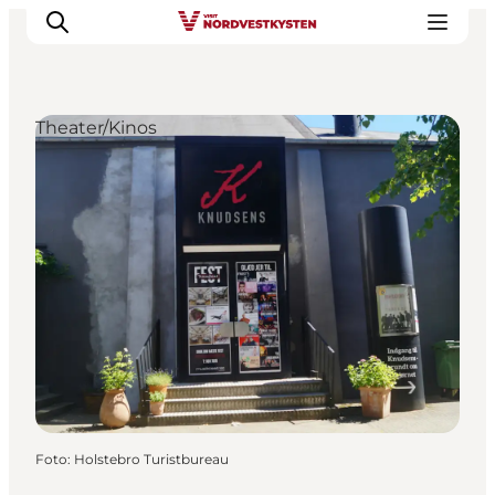
Theater/Kinos
Urlaubsorte
Inspiration
Events
Unterkunft
Mach deine Urlaubsplanung
Foto
:
Holstebro Turistbureau