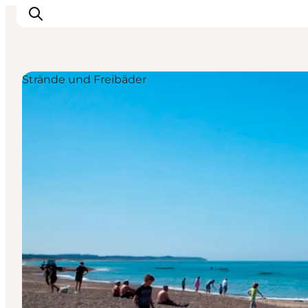
Strände und Freibäder
Urlaubsorte
Inspiration
Events
Unterkunft
Mach deine Urlaubsplanung