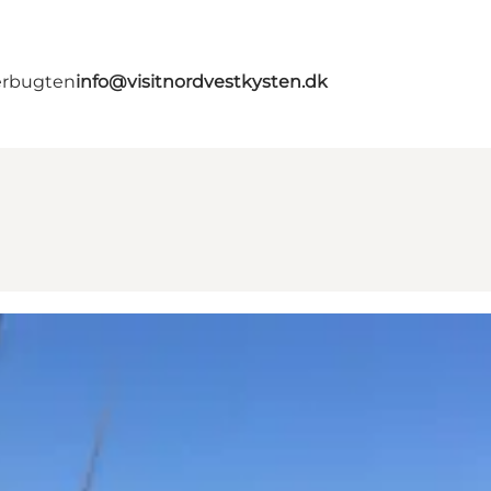
erbugten
info@visitnordvestkysten.dk